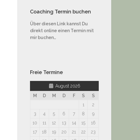
Coaching Termin buchen
Über diesen Link kannst Du
direkt online einen Termin mit
mir buchen…
Freie Termine
August 2026
M
D
M
D
F
S
S
1
2
3
4
5
6
7
8
9
10
11
12
13
14
15
16
17
18
19
20
21
22
23